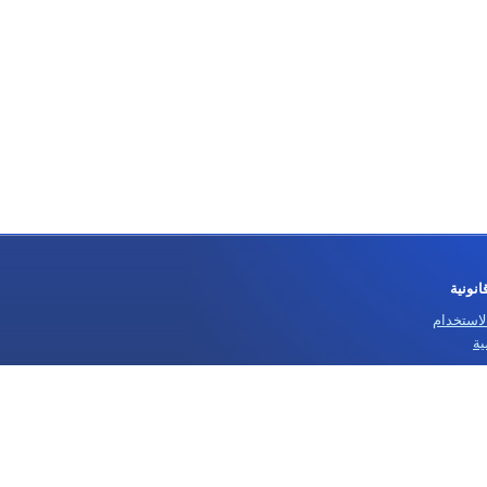
نونية
استخدام
ة