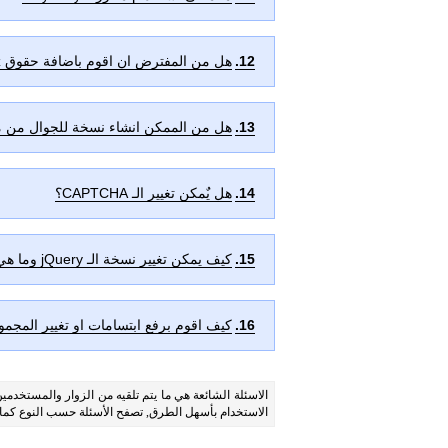
12.
هل من المفترض ان اقوم باضافة حقوق uCoz الى الصفحات التي رفعتها من خلال نافذة ادارة الملفات الى موقعي؟
13.
هل من الممكن انشاء نسخة للجوال من 
14.
هل يٌمكن تغيير الـ CAPTCHA؟
15.
كيف يمكن تغيير نسخة الـ jQuery وما هي النسخ المٌتاحة؟
16.
كيف اقوم برفع ابتسامات او تغيير المجمو
الاسئلة الشائعة هي ما يتم تلقيه من الزوار والمستخدم
الاستخدام بأسهل الطرق, تصفح الأسئلة حسب النوع كما