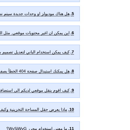
5.
هل هناك موديولز او وحدات جديدة سيتم ن
6.
اين يمكن ان اغير محتويات موقعي, مثل ال
7.
كيف يمكن استخدام الباني لتعديل تصميم 
8.
هل يمكنك استبدال صفحة 404 الخطأ بصفحة اخرى من تصميمي؟
9.
كيف اقوم بنقل موقعي لديكم الى استضاف
10.
ماذا يعرض حقل المساحة التخزينية وكيف 
11.
ما معنى استخدام محرر WySiWyG؟